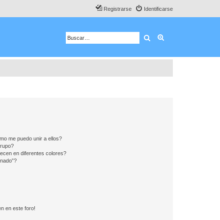
Registrarse
Identificarse
Buscar
Búsqueda avanza
mo me puedo unir a ellos?
Grupo?
ecen en diferentes colores?
inado”?
n en este foro!