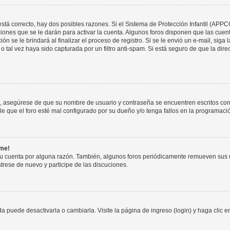
stá correcto, hay dos posibles razones. Si el Sistema de Protección Infantil (APPC
iones que se le darán para activar la cuenta. Algunos foros disponen que las cuen
ón se le brindará al finalizar el proceso de registro. Si se le envió un e-mail, siga
o tal vez haya sido capturada por un filtro anti-spam. Si está seguro de que la di
o, asegúrese de que su nombre de usuario y contraseña se encuentren escritos co
 que el foro esté mal configurado por su dueño y/o tenga fallos en la programació
rme!
su cuenta por alguna razón. También, algunos foros periódicamente remueven sus 
strese de nuevo y participe de las discuciones.
 puede desactivarla o cambiarla. Visite la página de ingreso (login) y haga clic 