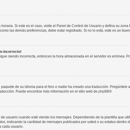
horaria. Si este es el caso, visite el Panel de Control de Usuario y defina su zona
 como las demás preferencias, debe estar registrado. Si no lo está, este es un bu
do incorrecto!
 sigue siendo incorrecta, entonces la hora almacenada en el servidor es errónea. P
 paquete de su idioma para el foro o nadie ha creado una traducción. Pregúntele a
 traducción. Puede encontrar más información en el sitio web de
phpBB
®
suario cuando esté viendo los mensajes. Dependiendo de la plantilla que utilice
ntos, indicando la cantidad de mensajes publicados por usted o su estatus dentro
a cada usuario.