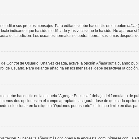
 o editar sus propios mensajes. Para editarlos debe hacer clic en en botón
editar
(
texto indicando que ha sido modificado y las veces que lo ha sido. No aparece si 
a causa de la edición. Los usuarios normales no podrán borrar sus temas después 
 de Control de Usuario. Una vez creada, active la opción
Añadir firma
cuando publi
trol de Usuario. Para dejar de añadirla en los mensajes, debe desactivar la opción
o, debe hacer clic en la etiqueta “Agregar Encuesta” debajo del formulario de publi
 al menos dos opciones en el campo apropiado, asegurándose de que cada opción se
 seleccionar en la etiqueta “Opciones por usuario”, el tiempo límite en días para 
inistración. Si necesita añadir más opciones a la encuesta, comuníquese con La Ad