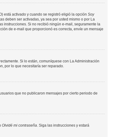
O) está activado y cuando se registró eligió la opción
Soy
tas deben ser activadas, ya sea por usted mismo o por La
 las instrucciones. Si no recibió ningún e-mail, seguramente la
rección de e-mail que proporcionó es correcta, envíe un mensaje
rrectamente. Si lo están, comuníquese con La Administración
n, por lo que necesitaría ser reparado.
usuarios que no publicaron mensajes por cierto periodo de
en
Olvidé mi contraseña
. Siga las instrucciones y estará