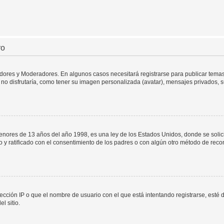
ro
adores y Moderadores. En algunos casos necesitará registrarse para publicar temas
no disfrutaría, como tener su imagen personalizada (avatar), mensajes privados, s
res de 13 años del año 1998, es una ley de los Estados Unidos, donde se solicita 
to y ratificado con el consentimiento de los padres o con algún otro método de rec
ección IP o que el nombre de usuario con el que está intentando registrarse, esté 
l sitio.