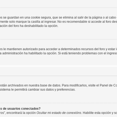
os se guardan en una cookie segura, que se elimina al salir de la página o al cab
ente solo marque la casilla al ingresar. No es recomendable si accede al foro des
tración del foro ha deshabilitado la opción.
les le mantienen autorizado para acceder a determinados recursos del foro y estar
 la administración ha habilitado la opción. Si está teniendo problemas con el ingres
 están archivados en nuestra base de datos. Para modificarlos, visite el Panel de 
 sistema le permitirá cambiar sus datos y preferencias.
as de usuarios conectados?
os”, encontrará la opción
Ocultar mi estado de conexións
. Habilite esta opción y 