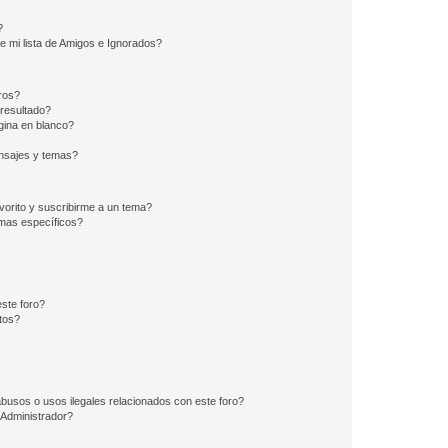
?
e mi lista de Amigos e Ignorados?
ros?
resultado?
ina en blanco?
nsajes y temas?
vorito y suscribirme a un tema?
emas específicos?
ste foro?
tos?
busos o usos ilegales relacionados con este foro?
Administrador?