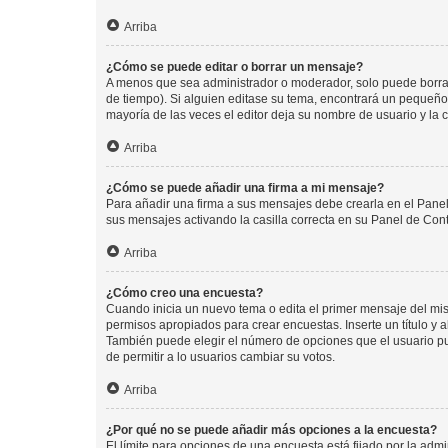
Arriba
¿Cómo se puede editar o borrar un mensaje?
A menos que sea administrador o moderador, solo puede borrar
de tiempo). Si alguien editase su tema, encontrará un pequeño 
mayoría de las veces el editor deja su nombre de usuario y l
Arriba
¿Cómo se puede añadir una firma a mi mensaje?
Para añadir una firma a sus mensajes debe crearla en el Panel
sus mensajes activando la casilla correcta en su Panel de Con
Arriba
¿Cómo creo una encuesta?
Cuando inicia un nuevo tema o edita el primer mensaje del mism
permisos apropiados para crear encuestas. Inserte un título y
También puede elegir el número de opciones que el usuario puede
de permitir a lo usuarios cambiar su votos.
Arriba
¿Por qué no se puede añadir más opciones a la encuesta?
El límite para opciones de una encuesta está fijado por la adm