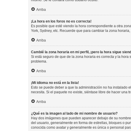
mismo. Se le contará como usuario oculto.
Arriba
¡La hora en los foros no es correcta!
Es posible que esté viendo la hora correspondiente a otra zona 
York, Sydney, etc. Recuerde que para cambiar la zona horaria,
Arriba
Cambié la zona horaria en mi perfil, ¡pero la hora sigue sien
Si está seguro de que de la zona horaria es correcta y la hora
problema.
Arriba
¡Mi idioma no está en la lista!
Esto se puede deber a que la administración no ha instalado el
necesita. Si el paquete no existe, siéntase libre de hacer una
Arriba
¿Qué es la imagen al lado de mi nombre de usuario?
Hay dos imágenes que pueden aparecer debajo de su nombre de u
del usuario, generalmente en forma de estrellas, bloques o pu
conocida como avatar y generalmente es única o personal par