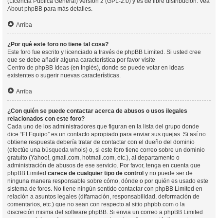
(Licencia Pública General) versión 2 (GPL-2.0) y es de libre distribución. Vea
About phpBB
para más detalles.
Arriba
¿Por qué este foro no tiene tal cosa?
Este foro fue escrito y licenciado a través de phpBB Limited. Si usted cree
que se debe añadir alguna característica por favor visite
Centro de phpBB Ideas
(en Inglés), donde se puede votar en ideas
existentes o sugerir nuevas características.
Arriba
¿Con quién se puede contactar acerca de abusos o usos ilegales
relacionados con este foro?
Cada uno de los administradores que figuran en la lista del grupo donde
dice “El Equipo” es un contacto apropiado para enviar sus quejas. Si así no
obtiene respuesta debería tratar de contactar con el dueño del dominio
(efectúe una
búsqueda whois
) o, si este foro tiene correo sobre un dominio
gratuito (Yahoo!, gmail.com, hotmail.com, etc.), al departamento o
administración de abusos de ese servicio. Por favor, tenga en cuenta que
phpBB Limited
carece de cualquier tipo de control
y no puede ser de
ninguna manera responsable sobre cómo, dónde o por quién es usado este
sistema de foros. No tiene ningún sentido contactar con phpBB Limited en
relación a asuntos legales (difamación, responsabilidad, deformación de
comentarios, etc.) que no sean con respecto al sitio phpbb.com o la
discreción misma del software phpBB. Si envia un correo a phpBB Limited