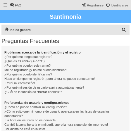
FAQ
Registrarse
Identificarse
Santimonia
B
Índice general
u
Preguntas Frecuentes
s
c
Problemas acerca de la identificación y el registro
¿Por qué me tengo que registrar?
a
¿Qué es COPPA? (APPCO)
r
¿Por qué no puedo registrarme?
Me he registrado ¡y no me puedo identificar!
¿Por qué no puedo identificarme?
Hace un tiempo me registré, ¡pero ahora no puedo conectarme!
¡Perdí mi contraseña!
¿Por qué mi sesión de usuario expira automáticamente?
¿Cuál es la función de “Borrar cookies”?
Preferencias de usuario y configuraciones
¿Cómo se puede cambiar mi configuración?
¿Cómo evito que mi nombre de usuario aparezca en las listas de usuarios
conectados?
¡La hora en los foros no es correcta!
Cambié la zona horaria en mi perfil, ¡pero la hora sigue siendo incorrecto!
¡Mi idioma no está en la lista!