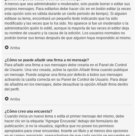
A menos que sea administrador o moderador, solo puede borrar o editar sus
propios mensajes. Para editarlos debe hacer clic en en botón
editar
(a veces
esta opción solo es válida durante un cierto periodo de tiempo). Si alguien
editase su tema, encontrará un pequeño texto indicando que ha sido
modificado y las veces que lo ha sido. No aparece si fue un moderador o la
administración quién lo editó, aunque la mayoría de las veces el editor deja
su nombre de usuario y la causa de la edición. Los usuarios normales no
podrán borrar sus temas después de que alguien haya respondido al mismo.
Arriba
¿Cómo se puede añadir una firma a mi mensaje?
Para añadir una firma a sus mensajes debe crearla en el Panel de Control
de Usuario. Una vez creada, active la opción
Añadir firma
cuando publique
un mensaje. Puede asignar una firma por defecto a todos sus mensajes
activando la casilla correcta en su Panel de Control de Usuario. Para dejar
de añadirla en los mensajes, debe desactivar la opción
Añadir firma
dentro
del perfil.
Arriba
¿Cómo creo una encuesta?
Cuando inicia un nuevo tema o edita el primer mensaje del mismo, debe
hacer clic en la etiqueta “Agregar Encuesta” debajo del formulario de
publicación; si no la visualiza, significa que no posee los permisos
apropiados para crear encuestas. Inserte un título y al menos dos opciones
en el campo apropiado, asegurándose de que cada opción se encuentre en