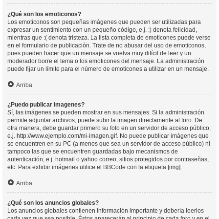
¿Qué son los emoticonos?
Los emoticonos son pequeñas imágenes que pueden ser utilizadas para
expresar un sentimiento con un pequeño código, e.j. :) denota felicidad,
mientras que :( denota tristeza. La lista completa de emoticones puede verse
en el formulario de publicación. Trate de no abusar del uso de emoticonos,
pues pueden hacer que un mensaje se vuelva muy difícil de leer y un
moderador borre el tema o los emoticones del mensaje. La administración
puede fijar un límite para el número de emoticones a utilizar en un mensaje.
Arriba
¿Puedo publicar imagenes?
Sí, las imágenes se pueden mostrar en sus mensajes. Si la administración
permite adjuntar archivos, puede subir la imagen directamente al foro. De
otra manera, debe guardar primero su foto en un servidor de acceso público,
e.j. http://www.ejemplo.com/mi-imagen.gif. No puede publicar imágenes que
se encuentren en su PC (a menos que sea un servidor de acceso público) ni
tampoco las que se encuentren guardadas bajo mecanismos de
autenticación, e.j. hotmail o yahoo correo, sitios protegidos por contraseñas,
etc. Para exhibir imágenes utilice el BBCode con la etiqueta [img].
Arriba
¿Qué son los anuncios globales?
Los anuncios globales contienen información importante y debería leerlos
cada vez que sea posible. Éstos aparecerán al principio de cada foro y en el