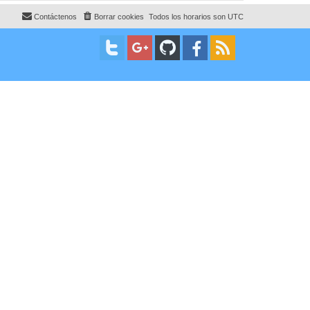
e
n
s
Contáctenos
Borrar cookies
Todos los horarios son
UTC
a
j
e