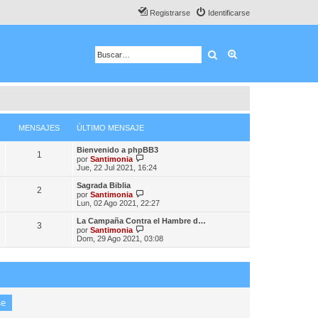
Registrarse
Identificarse
Buscar
Búsqueda avanza
MENSAJES
ÚLTIMO MENSAJE
Bienvenido a phpBB3
1
V
por
Santimonia
e
Jue, 22 Jul 2021, 16:24
r
ú
Sagrada Biblia
2
l
V
por
Santimonia
t
e
Lun, 02 Ago 2021, 22:27
i
r
m
ú
La Campaña Contra el Hambre d…
3
o
l
V
por
Santimonia
m
t
e
Dom, 29 Ago 2021, 03:08
e
i
r
n
m
ú
s
o
l
a
m
t
j
e
i
e
n
m
s
o
a
m
j
e