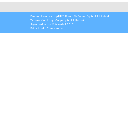
Desarrollado por
phpBB
® Forum Software © phpBB Limited
Traducción al español por
phpBB España
Style
proflat
por ©
Mazeltof
2017
Privacidad
|
Condiciones