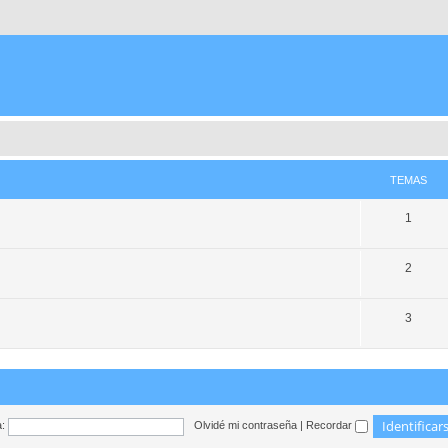
TEMAS
1
2
3
:
Olvidé mi contraseña
|
Recordar