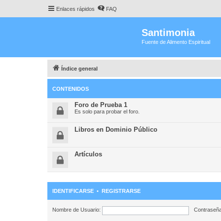
Enlaces rápidos
FAQ
Santimonia
Fuente de Alimento Espiritual
Índice general
CONTENIDOS
Foro de Prueba 1
Es solo para probar el foro.
Libros en Dominio Público
Artículos
IDENTIFICARSE
•
REGISTRARSE
Nombre de Usuario:
Contraseña