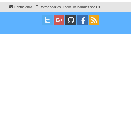
e
n
s
Contáctenos
Borrar cookies
Todos los horarios son
UTC
a
j
e