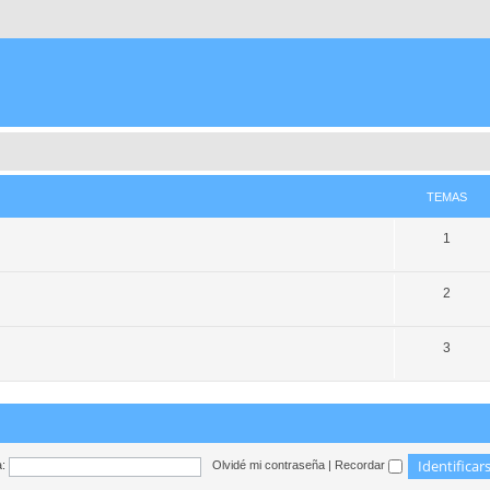
TEMAS
1
2
3
:
Olvidé mi contraseña
|
Recordar