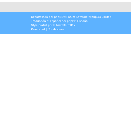
Desarrollado por
phpBB
® Forum Software © phpBB Limited
Traducción al español por
phpBB España
Style
proflat
por ©
Mazeltof
2017
Privacidad
|
Condiciones