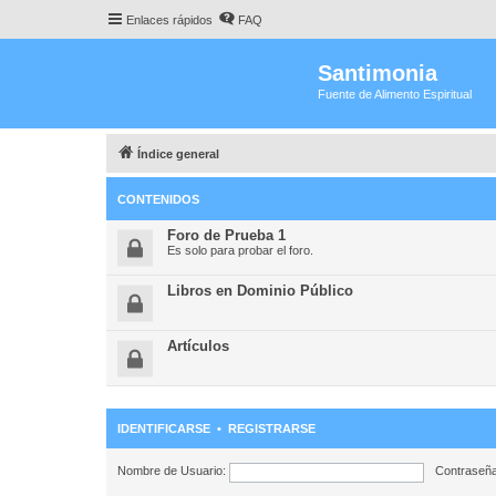
Enlaces rápidos
FAQ
Santimonia
Fuente de Alimento Espiritual
Índice general
CONTENIDOS
Foro de Prueba 1
Es solo para probar el foro.
Libros en Dominio Público
Artículos
IDENTIFICARSE
•
REGISTRARSE
Nombre de Usuario:
Contraseña