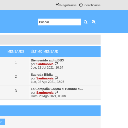
Registrarse
Identificarse
Buscar
Búsqueda avanza
MENSAJES
ÚLTIMO MENSAJE
Bienvenido a phpBB3
1
V
por
Santimonia
e
Jue, 22 Jul 2021, 16:24
r
ú
Sagrada Biblia
2
l
V
por
Santimonia
t
e
Lun, 02 Ago 2021, 22:27
i
r
m
ú
La Campaña Contra el Hambre d…
3
o
l
V
por
Santimonia
m
t
e
Dom, 29 Ago 2021, 03:08
e
i
r
n
m
ú
s
o
l
a
m
t
j
e
i
e
n
m
s
o
a
m
j
e