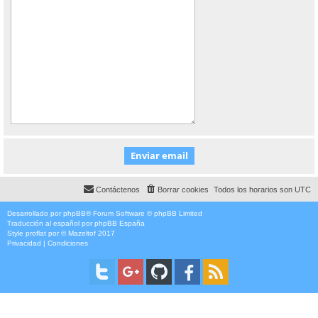
Contáctenos
Borrar cookies
Todos los horarios son
UTC
Desarrollado por
phpBB
® Forum Software © phpBB Limited
Traducción al español por
phpBB España
Style
proflat
por ©
Mazeltof
2017
Privacidad
|
Condiciones