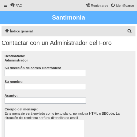
FAQ
Registrarse
Identificarse
Santimonia
B
Índice general
u
Contactar con un Administrador del Foro
s
c
Destinatario:
Administrador
a
r
Su dirección de correo electrónico:
Su nombre:
Asunto:
Cuerpo del mensaje:
Este mensaje será enviado como texto plano, no incluya HTML o BBCode. La
dirección del remitente será su dirección de email.