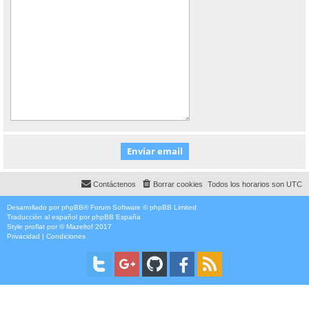
Contáctenos
Borrar cookies
Todos los horarios son
UTC
Desarrollado por
phpBB
® Forum Software © phpBB Limited
Traducción al español por
phpBB España
Style
proflat
por ©
Mazeltof
2017
Privacidad
|
Condiciones