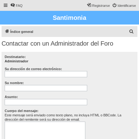
FAQ
Registrarse
Identificarse
Santimonia
B
Índice general
u
Contactar con un Administrador del Foro
s
c
Destinatario:
Administrador
a
r
Su dirección de correo electrónico:
Su nombre:
Asunto:
Cuerpo del mensaje:
Este mensaje será enviado como texto plano, no incluya HTML o BBCode. La
dirección del remitente será su dirección de email.