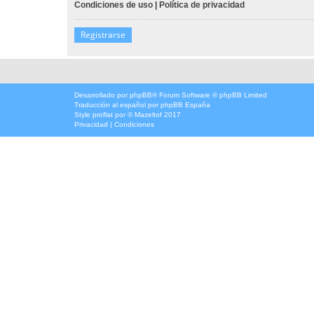
Condiciones de uso
|
Política de privacidad
Registrarse
Desarrollado por
phpBB
® Forum Software © phpBB Limited
Traducción al español por
phpBB España
Style
proflat
por ©
Mazeltof
2017
Privacidad
|
Condiciones