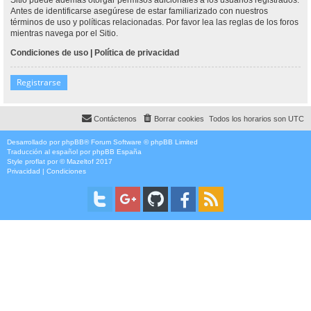
Antes de identificarse asegúrese de estar familiarizado con nuestros
términos de uso y políticas relacionadas. Por favor lea las reglas de los foros
mientras navega por el Sitio.
Condiciones de uso
|
Política de privacidad
Registrarse
Contáctenos
Borrar cookies
Todos los horarios son
UTC
Desarrollado por
phpBB
® Forum Software © phpBB Limited
Traducción al español por
phpBB España
Style
proflat
por ©
Mazeltof
2017
Privacidad
|
Condiciones