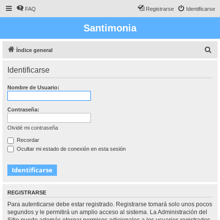
FAQ
Registrarse
Identificarse
Santimonia
B
Índice general
u
Identificarse
s
c
Nombre de Usuario:
a
r
Contraseña:
Olvidé mi contraseña
Recordar
Ocultar mi estado de conexión en esta sesión
REGISTRARSE
Para autenticarse debe estar registrado. Registrarse tomará solo unos pocos
segundos y le permitirá un amplio acceso al sistema. La Administración del
Sitio puede además otorgar permisos adicionales a los usuarios registrados.