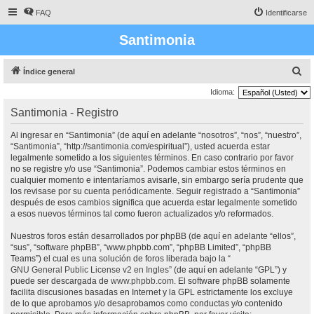
FAQ
Identificarse
Santimonia
B
Índice general
u
Idioma:
s
Santimonia - Registro
c
Al ingresar en “Santimonia” (de aquí en adelante “nosotros”, “nos”, “nuestro”,
a
“Santimonia”, “http://santimonia.com/espiritual”), usted acuerda estar
r
legalmente sometido a los siguientes términos. En caso contrario por favor
no se registre y/o use “Santimonia”. Podemos cambiar estos términos en
cualquier momento e intentaríamos avisarle, sin embargo sería prudente que
los revisase por su cuenta periódicamente. Seguir registrado a “Santimonia”
después de esos cambios significa que acuerda estar legalmente sometido
a esos nuevos términos tal como fueron actualizados y/o reformados.
Nuestros foros están desarrollados por phpBB (de aquí en adelante “ellos”,
“sus”, “software phpBB”, “www.phpbb.com”, “phpBB Limited”, “phpBB
Teams”) el cual es una solución de foros liberada bajo la “
GNU General Public License v2 en Ingles
” (de aquí en adelante “GPL”) y
puede ser descargada de
www.phpbb.com
. El software phpBB solamente
facilita discusiones basadas en Internet y la GPL estrictamente los excluye
de lo que aprobamos y/o desaprobamos como conductas y/o contenido