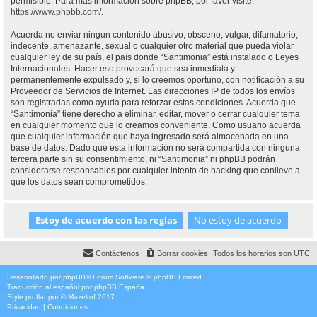
permisible. Para más información sobre phpBB, por favor visite:
https://www.phpbb.com/
.
Acuerda no enviar ningun contenido abusivo, obsceno, vulgar, difamatorio,
indecente, amenazante, sexual o cualquier otro material que pueda violar
cualquier ley de su país, el país donde “Santimonia” está instalado o Leyes
Internacionales. Hacer eso provocará que sea inmediata y
permanentemente expulsado y, si lo creemos oportuno, con notificación a su
Proveedor de Servicios de Internet. Las direcciones IP de todos los envíos
son registradas como ayuda para reforzar estas condiciones. Acuerda que
“Santimonia” tiene derecho a eliminar, editar, mover o cerrar cualquier tema
en cualquier momento que lo creamos conveniente. Como usuario acuerda
que cualquier información que haya ingresado será almacenada en una
base de datos. Dado que esta información no será compartida con ninguna
tercera parte sin su consentimiento, ni “Santimonia” ni phpBB podrán
considerarse responsables por cualquier intento de hacking que conlleve a
que los datos sean comprometidos.
Contáctenos
Borrar cookies
Todos los horarios son
UTC
Desarrollado por
phpBB
® Forum Software © phpBB Limited
Traducción al español por
phpBB España
Style
proflat
por ©
Mazeltof
2017
Privacidad
|
Condiciones