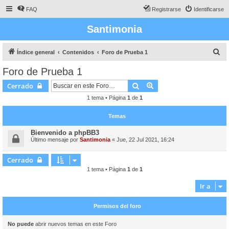
FAQ
Registrarse
Identificarse
Santimonia
B
Índice general
Contenidos
Foro de Prueba 1
u
Foro de Prueba 1
s
Buscar
Búsqueda avanzada
Cerrado
c
1 tema • Página
1
de
1
a
r
Temas
Bienvenido a phpBB3
Último mensaje por
Santimonia
«
Jue, 22 Jul 2021, 16:24
Cerrado
1 tema • Página
1
de
1
Ir a
Permisos del foro
No puede
abrir nuevos temas en este Foro