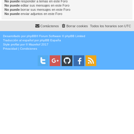
No puede
responder a temas en este Foro
No puede
editar sus mensajes en este Foro
No puede
borrar sus mensajes en este Foro
No puede
enviar adjuntos en este Foro
Contáctenos
Borrar cookies
Todos los horarios son
UTC
Desarrollado por
phpBB
® Forum Software © phpBB Limited
Traducción al español por
phpBB España
Style
proflat
por ©
Mazeltof
2017
Privacidad
|
Condiciones