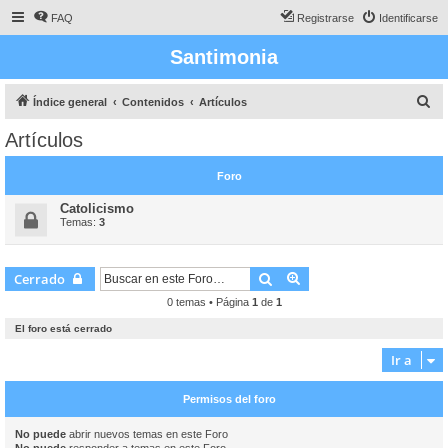
FAQ
Registrarse
Identificarse
Santimonia
B
Índice general
Contenidos
Artículos
u
Artículos
s
c
Foro
a
Catolicismo
r
Temas:
3
Buscar
Búsqueda avanzada
Cerrado
0 temas • Página
1
de
1
El foro está cerrado
Ir a
Permisos del foro
No puede
abrir nuevos temas en este Foro