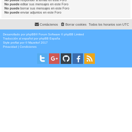
No puede
responder a temas en este Foro
No puede
editar sus mensajes en este Foro
No puede
borrar sus mensajes en este Foro
No puede
enviar adjuntos en este Foro
Contáctenos
Borrar cookies
Todos los horarios son
UTC
Desarrollado por
phpBB
® Forum Software © phpBB Limited
Traducción al español por
phpBB España
Style
proflat
por ©
Mazeltof
2017
Privacidad
|
Condiciones